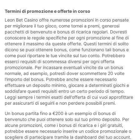
Termini di promozione e offerte in corso
Leon Bet Casino offre numerose promozioni in corso pensate
per migliorare il tuo gioco, come tornei a premi, generosi
pacchetti di benvenuto e bonus di ricarica regolari. Dovresti
conoscere le regole specifiche per ogni promozione al fine di
ottenere il massimo da queste offerte. Questi termini di solito
dicono se puoi ottenere bonus, come funzionano tali bonus e
come puoi riportare le tue vincite sul tuo conto. Potrebbero
esserci requisiti di scommessa diversi per ogni offerta
promozionale. Per incassare eventuali vincite da un bonus
normale, ad esempio, potresti dover scommettere 20 volte
l'importo del bonus. Potrebbe anche essere necessario
effettuare un deposito minimo, giocare a determinati giochi e
soddisfare questi requisiti entro un certo periodo di tempo.
Leggi sempre i termini esatti dell'offerta di cui vuoi approfittare
per assicurarti di seguirli e non perdere possibili premi.
Un bonus partita fino a €200 è un esempio di bonus di
benvenuto che puoi ottenere solo sul tuo primo deposito. Per
alcune promozioni, come i bonus di ricarica e i giri gratuiti,
potrebbe essere necessario inserire un codice promozionale o
scegliere di partecipare tramite la dashboard del tuo account.