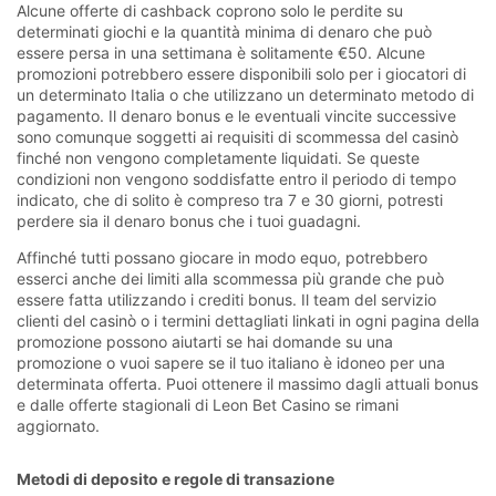
Alcune offerte di cashback coprono solo le perdite su
determinati giochi e la quantità minima di denaro che può
essere persa in una settimana è solitamente €50. Alcune
promozioni potrebbero essere disponibili solo per i giocatori di
un determinato Italia o che utilizzano un determinato metodo di
pagamento. Il denaro bonus e le eventuali vincite successive
sono comunque soggetti ai requisiti di scommessa del casinò
finché non vengono completamente liquidati. Se queste
condizioni non vengono soddisfatte entro il periodo di tempo
indicato, che di solito è compreso tra 7 e 30 giorni, potresti
perdere sia il denaro bonus che i tuoi guadagni.
Affinché tutti possano giocare in modo equo, potrebbero
esserci anche dei limiti alla scommessa più grande che può
essere fatta utilizzando i crediti bonus. Il team del servizio
clienti del casinò o i termini dettagliati linkati in ogni pagina della
promozione possono aiutarti se hai domande su una
promozione o vuoi sapere se il tuo italiano è idoneo per una
determinata offerta. Puoi ottenere il massimo dagli attuali bonus
e dalle offerte stagionali di Leon Bet Casino se rimani
aggiornato.
Metodi di deposito e regole di transazione