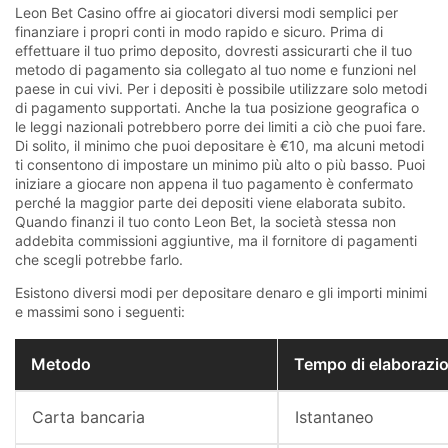
Leon Bet Casino offre ai giocatori diversi modi semplici per
finanziare i propri conti in modo rapido e sicuro. Prima di
effettuare il tuo primo deposito, dovresti assicurarti che il tuo
metodo di pagamento sia collegato al tuo nome e funzioni nel
paese in cui vivi. Per i depositi è possibile utilizzare solo metodi
di pagamento supportati. Anche la tua posizione geografica o
le leggi nazionali potrebbero porre dei limiti a ciò che puoi fare.
Di solito, il minimo che puoi depositare è €10, ma alcuni metodi
ti consentono di impostare un minimo più alto o più basso. Puoi
iniziare a giocare non appena il tuo pagamento è confermato
perché la maggior parte dei depositi viene elaborata subito.
Quando finanzi il tuo conto Leon Bet, la società stessa non
addebita commissioni aggiuntive, ma il fornitore di pagamenti
che scegli potrebbe farlo.
Esistono diversi modi per depositare denaro e gli importi minimi
e massimi sono i seguenti:
Metodo
Tempo di elaborazi
Carta bancaria
Istantaneo