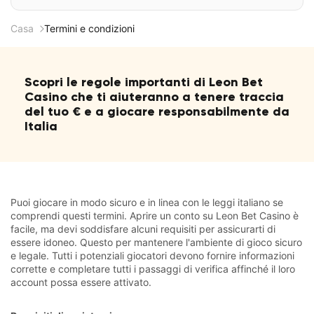
Casa
Termini e condizioni
Scopri le regole importanti di Leon Bet
Casino che ti aiuteranno a tenere traccia
del tuo € e a giocare responsabilmente da
Italia
Puoi giocare in modo sicuro e in linea con le leggi italiano se
comprendi questi termini. Aprire un conto su Leon Bet Casino è
facile, ma devi soddisfare alcuni requisiti per assicurarti di
essere idoneo. Questo per mantenere l'ambiente di gioco sicuro
e legale. Tutti i potenziali giocatori devono fornire informazioni
corrette e completare tutti i passaggi di verifica affinché il loro
account possa essere attivato.