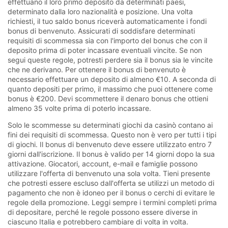
effettuano il loro primo deposito da determinati paesi,
determinato dalla loro nazionalità e posizione. Una volta
richiesti, il tuo saldo bonus riceverà automaticamente i fondi
bonus di benvenuto. Assicurati di soddisfare determinati
requisiti di scommessa sia con l'importo del bonus che con il
deposito prima di poter incassare eventuali vincite. Se non
segui queste regole, potresti perdere sia il bonus sia le vincite
che ne derivano. Per ottenere il bonus di benvenuto è
necessario effettuare un deposito di almeno €10. A seconda di
quanto depositi per primo, il massimo che puoi ottenere come
bonus è €200. Devi scommettere il denaro bonus che ottieni
almeno 35 volte prima di poterlo incassare.
Solo le scommesse su determinati giochi da casinò contano ai
fini dei requisiti di scommessa. Questo non è vero per tutti i tipi
di giochi. Il bonus di benvenuto deve essere utilizzato entro 7
giorni dall'iscrizione. Il bonus è valido per 14 giorni dopo la sua
attivazione. Giocatori, account, e-mail e famiglie possono
utilizzare l'offerta di benvenuto una sola volta. Tieni presente
che potresti essere escluso dall'offerta se utilizzi un metodo di
pagamento che non è idoneo per il bonus o cerchi di evitare le
regole della promozione. Leggi sempre i termini completi prima
di depositare, perché le regole possono essere diverse in
ciascuno Italia e potrebbero cambiare di volta in volta.