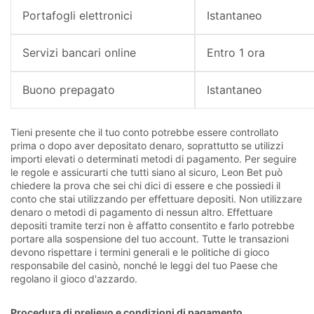
Portafogli elettronici
Istantaneo
Servizi bancari online
Entro 1 ora
Buono prepagato
Istantaneo
Tieni presente che il tuo conto potrebbe essere controllato
prima o dopo aver depositato denaro, soprattutto se utilizzi
importi elevati o determinati metodi di pagamento. Per seguire
le regole e assicurarti che tutti siano al sicuro, Leon Bet può
chiedere la prova che sei chi dici di essere e che possiedi il
conto che stai utilizzando per effettuare depositi. Non utilizzare
denaro o metodi di pagamento di nessun altro. Effettuare
depositi tramite terzi non è affatto consentito e farlo potrebbe
portare alla sospensione del tuo account. Tutte le transazioni
devono rispettare i termini generali e le politiche di gioco
responsabile del casinò, nonché le leggi del tuo Paese che
regolano il gioco d'azzardo.
Procedura di prelievo e condizioni di pagamento